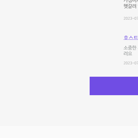
가성비
헷갈려 
2023-07
호스트
소중한
려요
2023-07