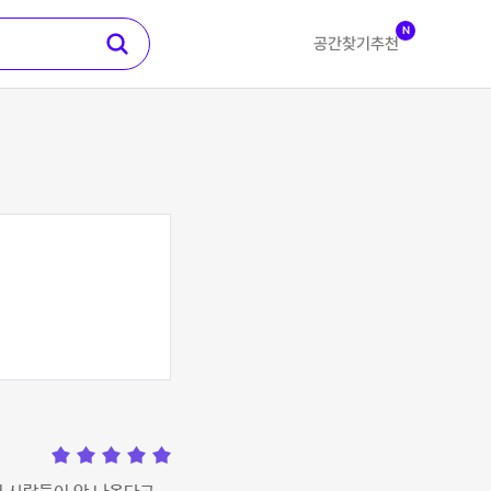
N
공간찾기
추천