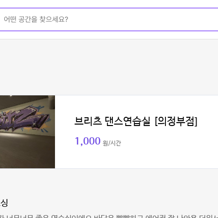
브리츠 댄스연습실 [의정부점]
1,000
원/시간
호싱