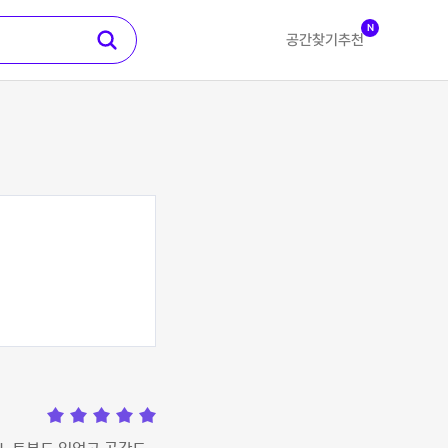
N
공간찾기
추천