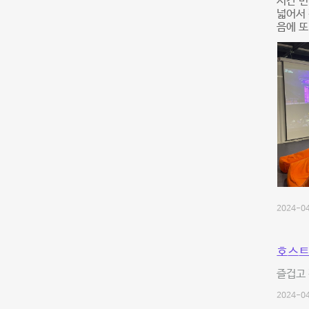
시간 변
넓어서 
음에 또
2024-04
호스트
즐겁고 
2024-04