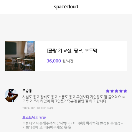
spacecloud
[플랑 2] 교실, 핑크, 오두막
36,000
원/시간
주승종
시설도 좋고 장비도 좋고 소품도 좋고 무엇보다 자연광도 잘 들어와요 ㅎ
오후 2~5시 타임이 피크인듯? 덕분에 촬영 잘 하고 갑니다~
2024-02-18 10:18:49
호스트님의 답글
스튜디오 이용해주셔서 감사합니다!! 3월쯤 화사하게 변경될 봄배경도
기회되실때 또 이용해주세요 😀😀