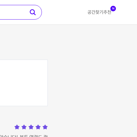
N
공간찾기
추천