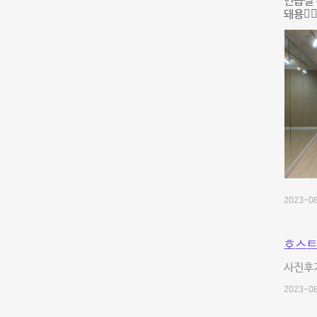
연습실 
돼용👍
2023-08
호스트
사진후
2023-08