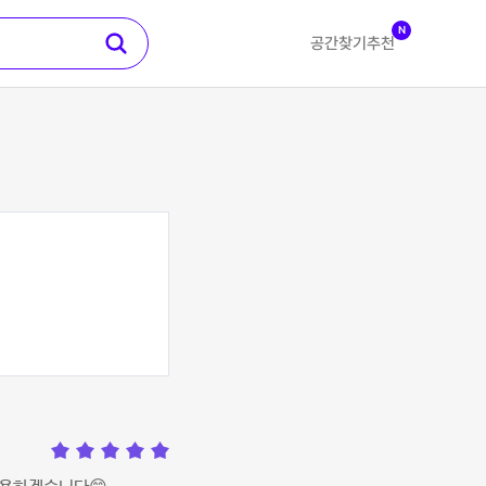
N
공간찾기
추천