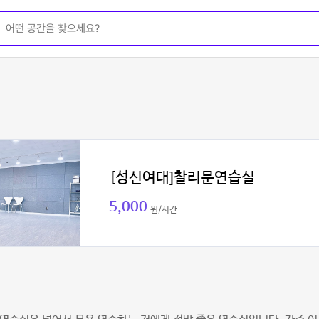
[성신여대]찰리문연습실
5,000
원/시간