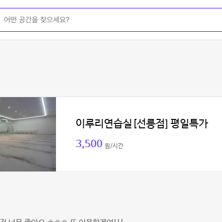
이루리연습실[선릉점] 평일특가
3,500
원/시간
미