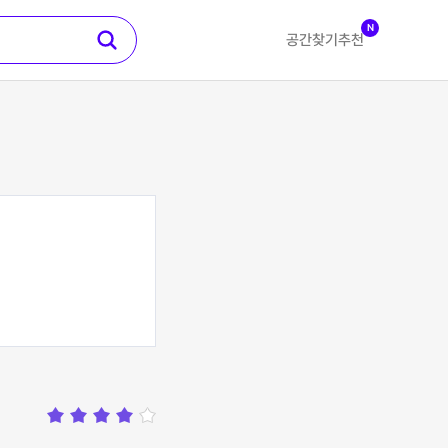
N
공간찾기
추천