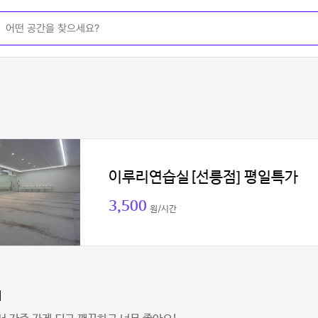
이루리연습실[선릉점] 평일특가
3,500
원/시간
l