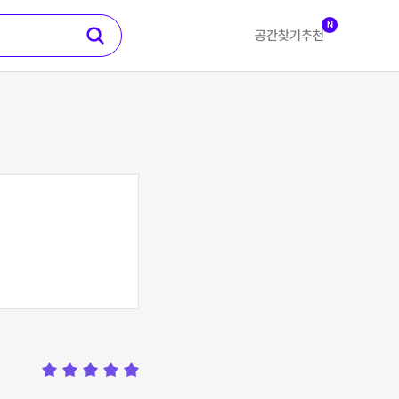
N
공간찾기
추천