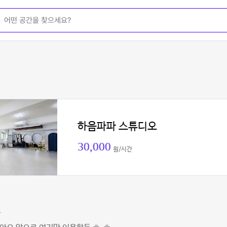
하음파파 스튜디오
30,000
원/시간
무