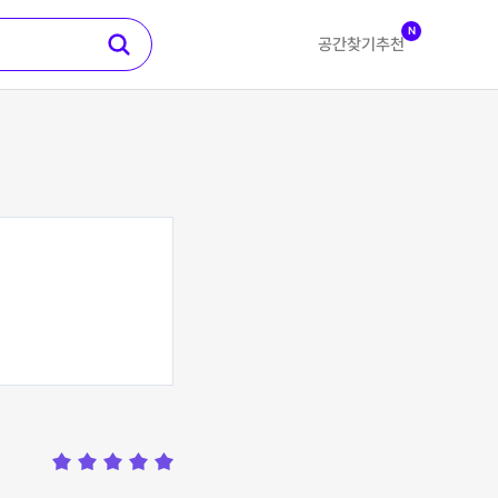
N
공간찾기
추천