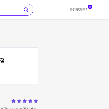
N
공간찾기
추천
대점