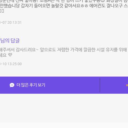
방문인데 진짜 좋아용! 소형A는 딱 한 명이 쓰기 좋았구용😊 화장실이 
불안했습니당 갑자기 들어오면 놀랄것 같아서요ㅎㅎ 에어컨도 잘나오구 스
🔥
-07 20:13:31
님의 답글
해주셔서 감사드려요~ 앞으로도 저렴한 가격에 깔끔한 시설 유지를 위해
요 💜
-10 13:25:00
더 많은 후기 보기