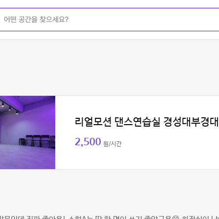
리얼모션 댄스연습실 경성대부경
2,500
원/시간
인