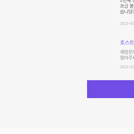
2번째 
쪼금 
습니당❤️‍
2023-03
호스트
재방문
찾아주세
2023-03