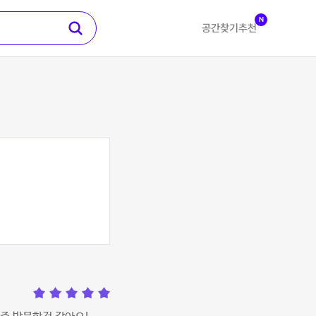
N
공간찾기
추천