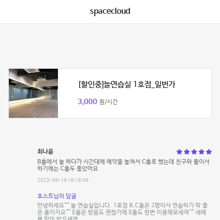
spacecloud
[할인중]늘연습실 1호점_일번가
3,000
원/시간
최나윤
B홀에서 늘 하다가 시간대에 예약을 놓쳐서 C홀로 했는데 친구와 둘이서
하기에는 C홀두 좋았어요
2023-09-19 19:19:09
호스트님의 답글
안녕하세요^^ 늘 연습실입니다. 1호점 B,C홀은 2명이서 연습하기 딱 좋
은 홀이지요^^ E홀은 방음도 괜찮기에 E홀도 한번 이용해보세여^^ 새해
복 많이 받으세영