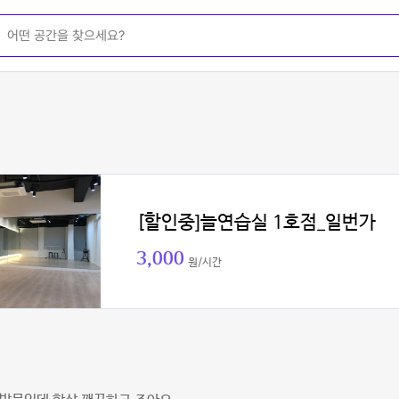
[할인중]늘연습실 1호점_일번가
3,000
원/시간