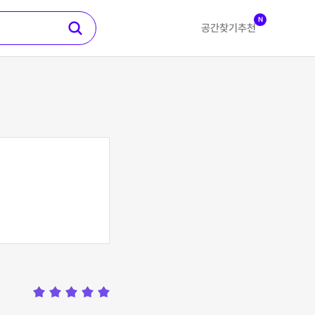
N
공간찾기
추천