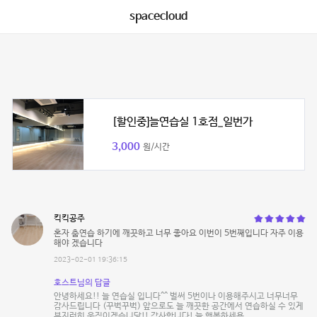
spacecloud
[할인중]늘연습실 1호점_일번가
3,000
원/시간
킥킥공주
혼자 춤연습 하기에 깨끗하고 너무 좋아요 이번이 5번째입니다 자주 이용
해야 겠습니다
2023-02-01 19:36:15
호스트님의 답글
안녕하세요!! 늘 연습실 입니다^^ 벌써 5번이나 이용해주시고 너무너무
감사드립니다 (꾸벅꾸벅) 앞으로도 늘 깨끗한 공간에서 연습하실 수 있게
부지런히 움직이겠습니당!! 감사합니다! 늘 행복하세용