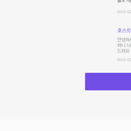
홀도 깨
2023-02
호스트
안녕하
하니 너
드려요
2023-03