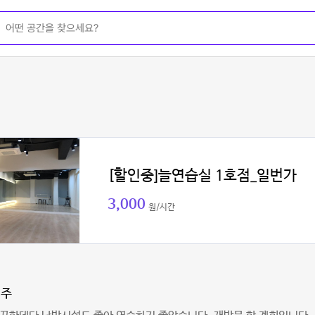
[할인중]늘연습실 1호점_일번가
3,000
원/시간
범주