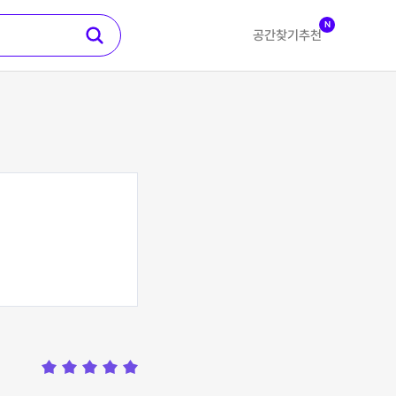
N
공간찾기
추천