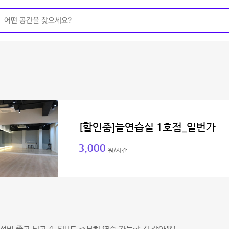
[할인중]늘연습실 1호점_일번가
3,000
원/시간
민