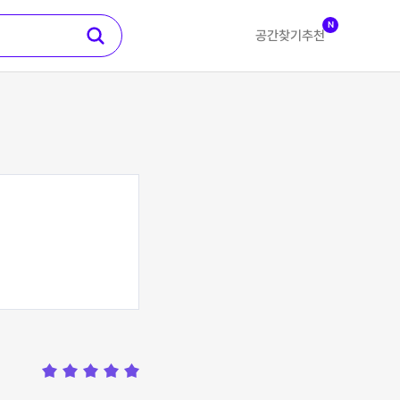
N
공간찾기
추천