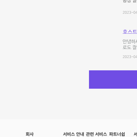
항상 깔
2023-04
호스트
안녕하세
로도 잘
2023-04
회사
서비스 안내
관련 서비스
파트너쉽
서