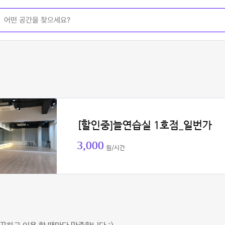
[할인중]늘연습실 1호점_일번가
3,000
원/시간
링