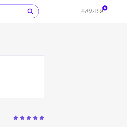
N
공간찾기
추천