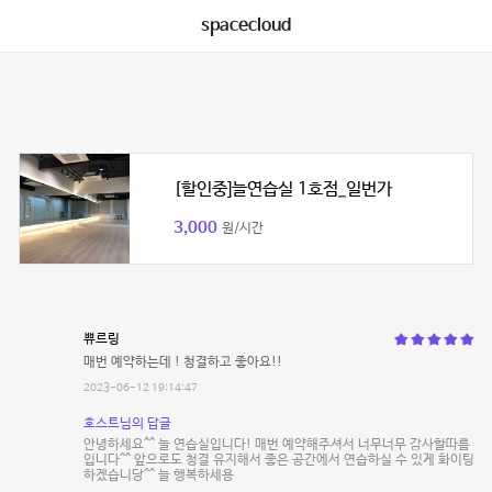
spacecloud
[할인중]늘연습실 1호점_일번가
3,000
원/시간
쀼르링
매번 예약하는데 ! 청결하고 좋아요!!
2023-06-12 19:14:47
호스트님의 답글
안녕하세요^^ 늘 연습실입니다! 매번 예약해주셔서 너무너무 감사할따름
입니다^^ 앞으로도 청결 유지해서 좋은 공간에서 연습하실 수 있게 화이팅
하겠습니당^^ 늘 행복하세용