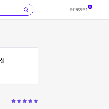
N
공간찾기
추천
습실