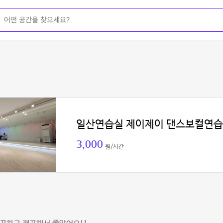
일산연습실 제이제이 댄스보컬연
3,000
원/시간
기