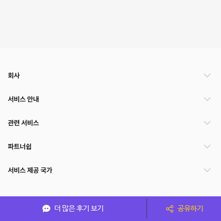
회사
서비스 안내
관련 서비스
파트너쉽
서비스 제공 국가
(주)NSPACE 사업자정보
더 많은 후기 보기
공유하기