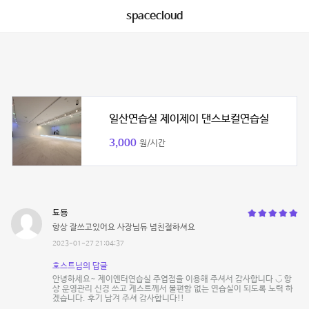
spacecloud
일산연습실 제이제이 댄스보컬연습실
3,000
원/시간
됴둉
항상 잘쓰고있어요 사장님듀 넘친절하셔요
2023-01-27 21:04:37
호스트님의 답글
안녕하세요~ 제이엔터연습실 주엽점을 이용해 주셔서 감사합니다 ◡̈ 항
상 운영관리 신경 쓰고 게스트께서 불편함 없는 연습실이 되도록 노력 하
겠습니다. 후기 남겨 주셔 감사합니다!!