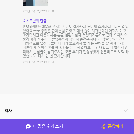
2023-04-23 22:12:19
호스트님의 답글
안녕하세요~애용해 주시는것만도 감사한데 두번째 후기라니.. 너무 감동
했어요 ㅜㅜ 주말은 단체손님도 있고 해서 홀이 지저분하면 어쩌지 하고
마지막시간 이용하시는 분들 불편하실까 걱정되거든요ㅜ 근데 오히려 이
렇게 좋게 봐주시고 방명록까지 찍어서 올려주시다니..정말 감사드려요.
대체적으로 일산 분들이 매너가 좋으셔서 홀 사용 규칙을 잘 지켜주시는
덕분에 제가 이런 과분한 칭찬을 듣는거 같아요 ㅜㅜ 내일도 더 열심히 관
리해서 손님들이 남겨주시는 모든 후기가 진정성있게 전달되도록 노력 하
겠습니다. 다시 한 번 감사합니다!
2023-04-23 23:18:14
회사
서비스 안내
더 많은 후기 보기
공유하기