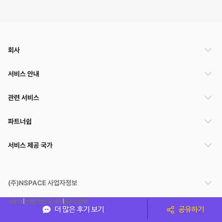
회사
서비스 안내
관련 서비스
파트너쉽
서비스 제공 국가
(주)NSPACE 사업자정보
이용약관
개인정보처리방침
운영정책
더 많은 후기 보기
공유하기
스페이스클라우드는 통신판매중개자이며 통신판매의 당사자가 아닙니다. 따라서 스페이스클
라우드는 공간 거래정보 및 거래에 대해 책임지지 않습니다.