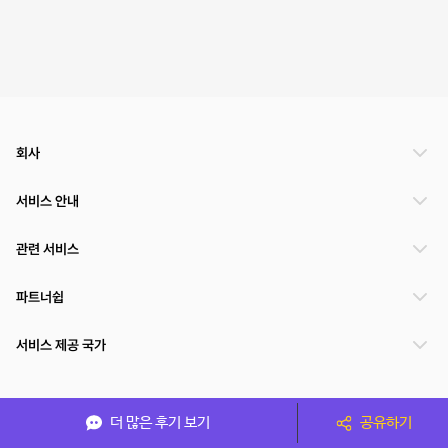
회사
서비스 안내
관련 서비스
파트너쉽
서비스 제공 국가
(주)NSPACE 사업자정보
더 많은 후기 보기
공유하기