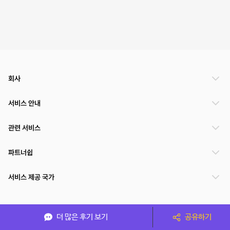
회사
서비스 안내
관련 서비스
파트너쉽
서비스 제공 국가
(주)NSPACE 사업자정보
더 많은 후기 보기
공유하기