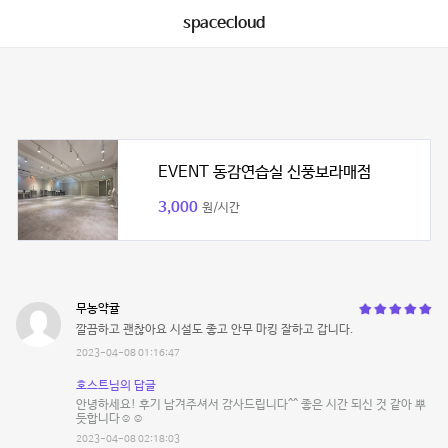
spacecloud
EVENT 동감연습실 신풍보라매점
3,000
원/시간
무농약귤
깔끔하고 괜찮아요 시설도 좋고 안무 마킹 잘하고 갑니다.
2023-04-08 01:16:47
호스트님의 답글
안녕하세요! 후기 남겨주셔서 감사드립니다^^ 좋은 시간 되신 것 같아 뿌
듯합니다☺️☺️
2023-04-08 02:18:03