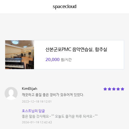
spacecloud
산본군포PMC 음악연습실, 합주실
20,000
원/시간
KimElijah
깨끗하고 품질 좋은 장비가 갖추어져 있었다.
2023-12-18 19:12:01
호스트님의 답글
좋은 말씀 감사해요~^^ 오늘도 즐거운 하루 되셔요~^^
2024-01-19 12:42:43