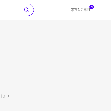
N
공간찾기
추천
 페이지