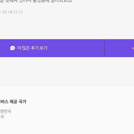
잘 갖춰져 있어서 촬영할때 잘나와요😊
-03 18:27:12
더 많은 후기 보기
비스 제공 국가
대한민국
영국