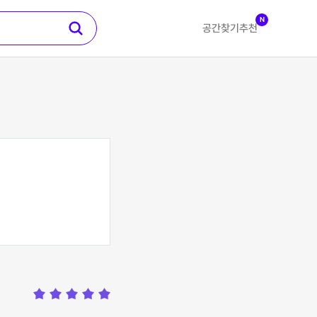
N
공간찾기
추천