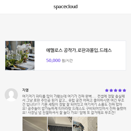
spacecloud
에멜로스 공작가.로판과몰입.드레스
50,000
원/시간
지영
여기저기 파티룸 많이 가봤는데 여기가 진짜 완벽.... 컨셉에 정말 충실해
서 그냥 로판 주인공 된거 같고,, 유럽 궁전 어쩌고 좋아하시면 여긴 무조
건 입니다!!! 기본 세팅이 정말 잘 되어있고 여기저기 소품도 진짜 많아
요! 공주놀이 쌉가능하게 티아라랑 드레스도 구비되어있어서 진짜 놀랬어
요! 사장님 넘 친절하셔서 잘 놀다 가요! 담에 또 갈거에요 무조건!