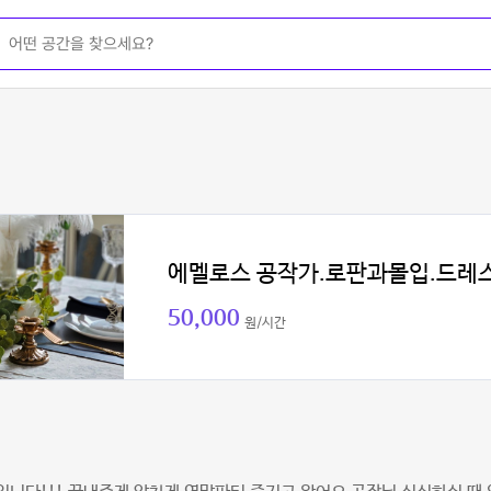
에멜로스 공작가.로판과몰입.드레
50,000
원/시간