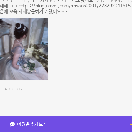
니다!!! 끝내주게 알차게 연말파티 즐기고 왔어요 공작님 심심하실 때 
헤 ㅋㅋ https://blog.naver.com/ansans2001/223292041
다음에 꼬옥 재재방문하기로 했어요~~
-14 01:11:17
더 많은 후기 보기