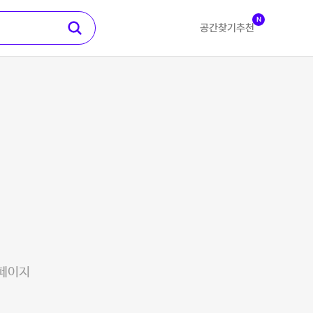
N
공간찾기
추천
 페이지