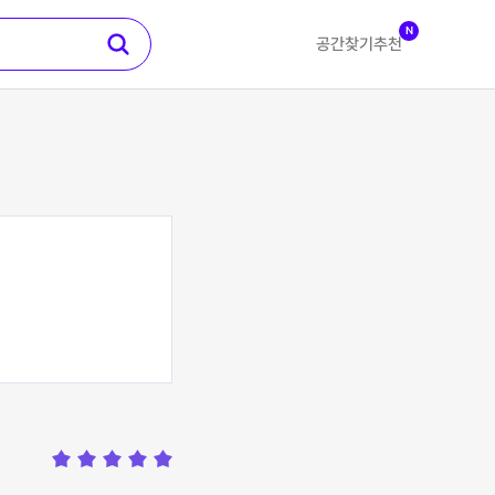
N
공간찾기
추천