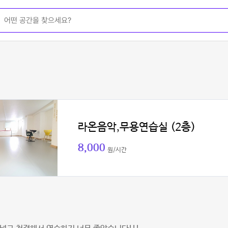
라온음악,무용연습실 (2층)
8,000
원/시간