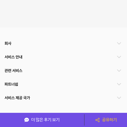
회사
서비스 안내
관련 서비스
파트너쉽
서비스 제공 국가
(주)NSPACE 사업자정보
더 많은 후기 보기
공유하기