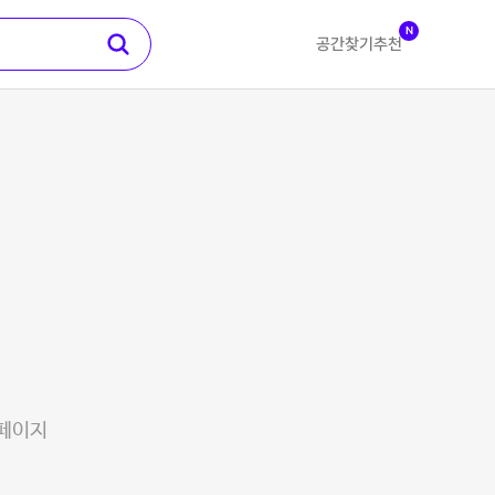
N
공간찾기
추천
 페이지