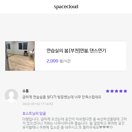
spacecloud
연습실의 봄[부천]연봄.댄스연기
2,000
원/시간
슈톨
급하게 연습실을 찾다가 방문했는데 너무 만족스럽네요
2023-05-02 17:14:53
호스트님의 답글
다행입니다, 급하게 오셨는데 공간이 아쉬웠다면 좀 속상하셨을텐데 그러
지 않으셨다니 저희는 너무너무너무 좋습니다. 늘 깔끔하고 쾌적한 공간
유지할테니 주변에 입소문 좀 내주시고 또 들러주세요💖💖💖🌻