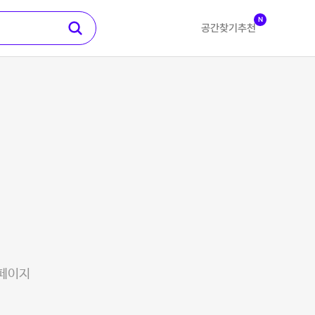
N
공간찾기
추천
 페이지