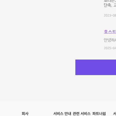
호리존,
단축, 
2023-08
호스트
안녕하
2025-04
회사
서비스 안내
관련 서비스
파트너쉽
서