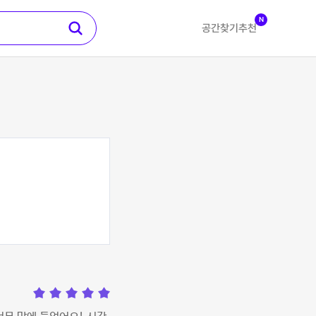
N
공간찾기
추천