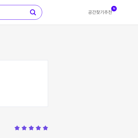
N
공간찾기
추천