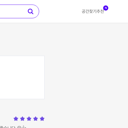
N
공간찾기
추천