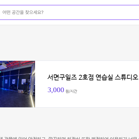
서면구일즈 2호점 연습실 스튜디오
3,000
원/시간