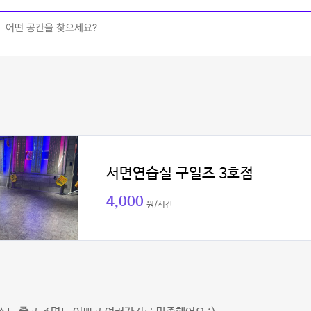
서면연습실 구일즈 3호점
4,000
원/시간
다