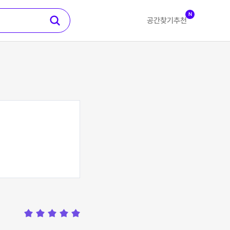
N
공간찾기
추천