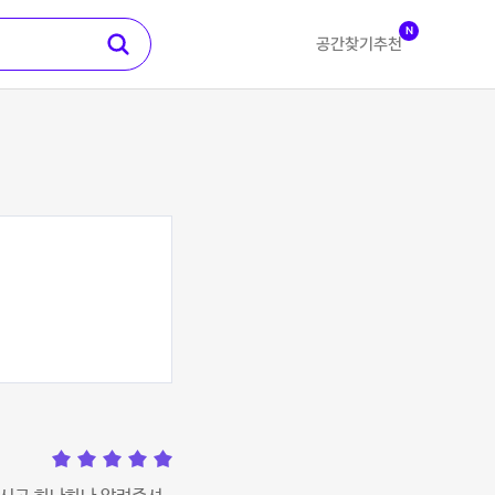
N
공간찾기
추천