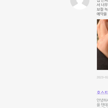
집 근처
서 너무
보컬 녹
예약을
2023-02
호스트
안녕하
을 텐데