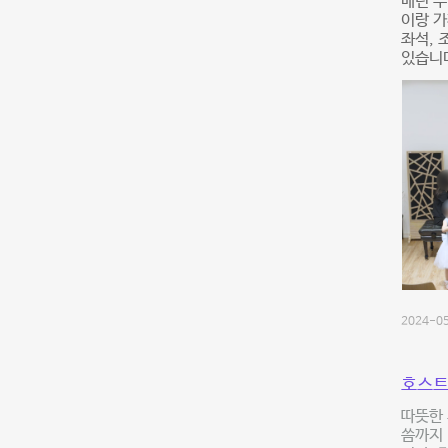
매년 
이랑 가
좌석, 
있습니다
2024-05
호스트
따뜻한 
씀까지