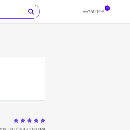
N
공간찾기
추천