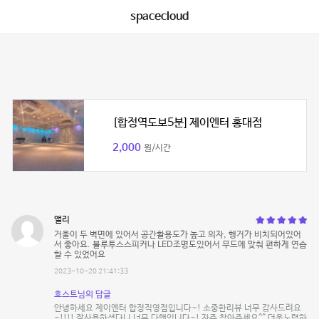
spacecloud
[합정역도보5분] 제이엔터 홍대점
2,000
원/시간
앨리
거울이 두 벽면에 있어서 공간활용도가 높고 의자, 행거가 비치되어있어
서 좋아요. 블루투스스피커나 LED조명도있어서 무드에 맞춰 편하게 연습
할 수 있었어요
2023-10-20 21:41:33
호스트님의 답글
안녕하세요 제이엔터 합정직영점입니다~! 소중한리뷰 너무 감사드려요
~!!!! 잘사용하셨다니 너무 다행입니다~! 자주 찾아주세요^^ 더욱노력하