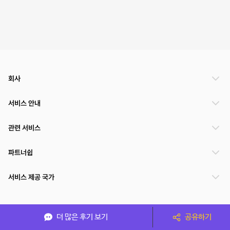
회사
서비스 안내
관련 서비스
파트너쉽
서비스 제공 국가
(주)NSPACE 사업자정보
더 많은 후기 보기
공유하기