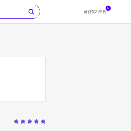
N
공간찾기
추천