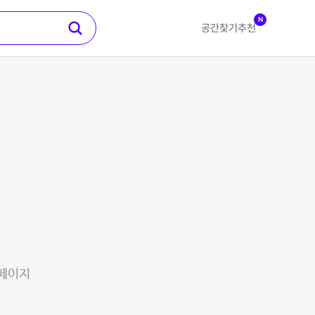
N
공간찾기
추천
 페이지