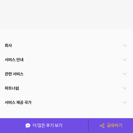
회사
서비스 안내
관련 서비스
파트너쉽
서비스 제공 국가
(주)NSPACE 사업자정보
더 많은 후기 보기
공유하기