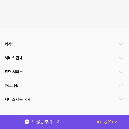
회사
서비스 안내
관련 서비스
파트너쉽
서비스 제공 국가
(주)NSPACE 사업자정보
더 많은 후기 보기
공유하기