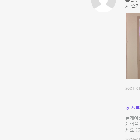
룸별로 
서 즐거
2024-01
호스트
플레이룸
체험을 
세요 