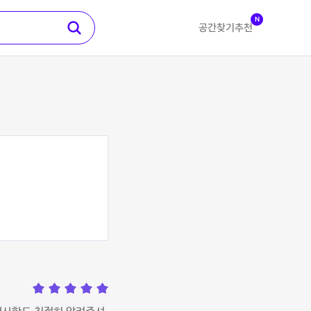
N
공간찾기
추천