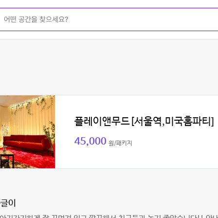
플레이앤무드[서울역,미국홈파티]
45,000
원/패키지
동글이