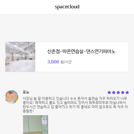
spacecloud
신촌점-마온연습실-댄스연기피아노
3,000
원/시간
포뇨
사장님 늘 잘 이용하고 있습니다 ㅎㅎ 혼자서 춤연습 자주 하러오기 너무
좋아요! 쾌적하고 물도 있고 슬러퍼도 있어서 휘뚜루마뚜루 마실나와서
한두시간 연습하고 집 들어가고 하기 딱 좋네요 아마 앞으로도 쭉 자주 이
용할듯!