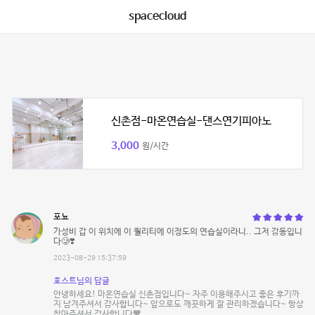
spacecloud
신촌점-마온연습실-댄스연기피아노
3,000
원/시간
포뇨
가성비 갑 이 위치에 이 퀄리티에 이정도의 연습실이라니.. 그저 감동입니
다🥲❣️
2023-08-29 15:37:59
호스트님의 답글
안녕하세요! 마온연습실 신촌점입니다~ 자주 이용해주시고 좋은 후기까
지 남겨주셔서 감사합니다~ 앞으로도 깨끗하게 잘 관리하겠습니다~ 항상
찾아주셔서 감사합니다🧡